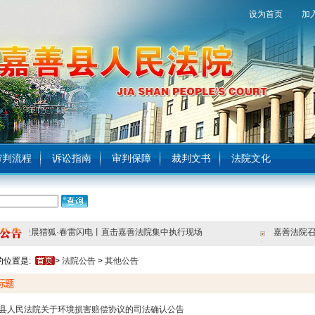
设为首页
加
审判流程
诉讼指南
审判保障
裁判文书
法院文化
凌晨猎狐·春雷闪电丨直击嘉善法院集中执行现场
的位置是:
>
法院公告
>
其他公告
县人民法院关于环境损害赔偿协议的司法确认公告