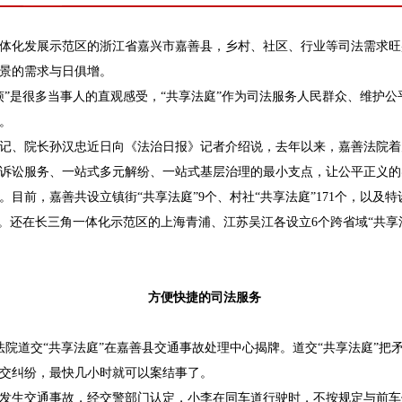
体化发展示范区的浙江省嘉兴市嘉善县，乡村、社区、行业等司法需求旺
景的需求与日俱增。
是很多当事人的直观感受，“共享法庭”作为司法服务人民群众、维护公平
。
、院长孙汉忠近日向《法治日报》记者介绍说，去年以来，嘉善法院着力
诉讼服务、一站式多元解纷、一站式基层治理的最小支点，让公平正义的
目前，嘉善共设立镇街“共享法庭”9个、村社“共享法庭”171个，以及特设
盖。还在长三角一体化示范区的上海青浦、江苏吴江各设立6个跨省域“共享
方便快捷的司法服务
善法院道交“共享法庭”在嘉善县交通事故处理中心揭牌。道交“共享法庭”把
交纠纷，最快几小时就可以案结事了。
生交通事故，经交警部门认定，小李在同车道行驶时，不按规定与前车