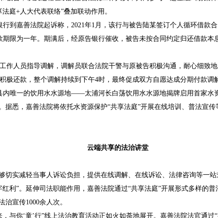
享法庭+人大代表联络”叠加联动作用。
到嘉善法院起诉称，2021年1月，该行与被告陆某签订个人循环借款
款期限为一年。期满后，经原告银行催收，被告未按合同约定归还借款本
作人员指导调解，调解员联合法院干警与原被告积极沟通，耐心细致地
积极还款，整个调解持续到下午4时，最终促成双方自愿达成分期付款调
内唯一的饮用水水源地——太浦河长白荡饮用水水源地揭牌启用首家水资
量。据悉，嘉善法院将依托水资源保护“共享法庭”开展在线培训、普法宣
云端共享的法治讲堂
够切实减轻当事人诉讼负担，提供在线调解、在线诉讼、法律咨询等一站
字红利”。延伸司法职能作用，嘉善法院通过“共享法庭”开展形式多样的
法治宣传1000余人次。
，与你‘童’行”线上法治教育活动正如火如荼地展开。嘉善法院法官通过“共