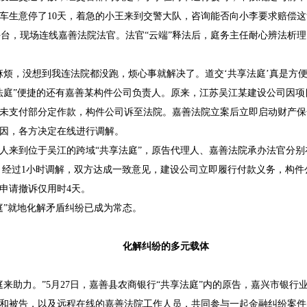
车生意停了10天，着急的小王来到交警大队，咨询能否向小李要求赔偿这
0”平台，现场连线嘉善法院法官。法官“云端”释法后，庭务主任耐心辨法析
，没想到我连法院都没跑，烦心事就解决了。道交‘共享法庭’真是方便
庭”便捷的还有嘉善某构件公司负责人。原来，江苏吴江某建设公司因项
未支付部分定作款，构件公司诉至法院。嘉善法院立案后立即启动财产保
因，各方决定在线进行调解。
到位于吴江的跨域“共享法庭”，原告代理人、嘉善法院承办法官分别
聚。经过1小时调解，双方达成一致意见，建设公司立即履行付款义务，构
申请撤诉仅用时4天。
”就地化解矛盾纠纷已成为常态。
化解纠纷的多元载体
助力。”5月27日，嘉善县农商银行“共享法庭”内的原告，嘉兴市银行
和被告，以及远程在线的嘉善法院工作人员，共同参与一起金融纠纷案件