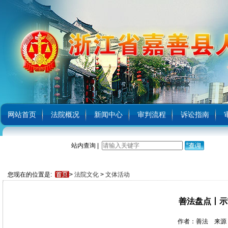
网站首页
法院概况
新闻中心
审判流程
诉讼指南
站内查询 |
您现在的位置是:
>
法院文化
>
文体活动
善法盘点丨示
作者：善法 来源：县